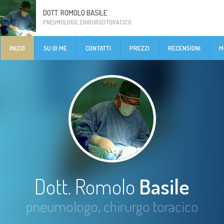
DOTT. ROMOLO BASILE
PNEUMOLOGO, CHIRURGO TORACICO
INIZIO
SU DI ME
CONTATTI
PREZZI
RECENSIONI
M
Dott. Romolo
Basile
pneumologo, chirurgo toracico