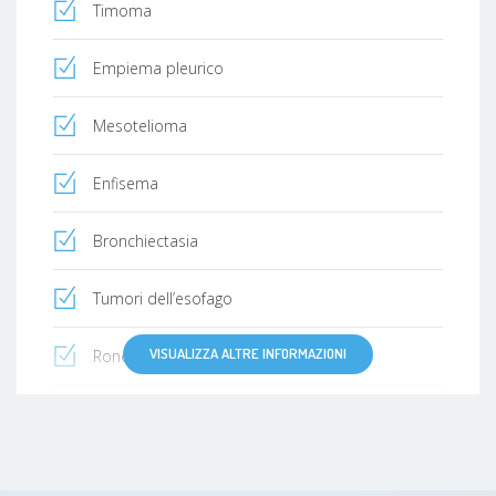
Timoma
Empiema pleurico
Mesotelioma
Enfisema
Bronchiectasia
Tumori dell’esofago
VISUALIZZA ALTRE INFORMAZIONI
Roncopatia
Sindrome delle apnee nel sonno
BPCO