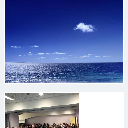
Molto professionale, si rapporta
con il paziente in modo semplice e
comprensibile. Ottima
impressione.
Paziente
Medico empatico e molto
esauriente nelle spiegazioni.
Attento all' ascolto. Visita completa
e finalmente una spirometria senza
ansia e paura. Sono rimasta molto