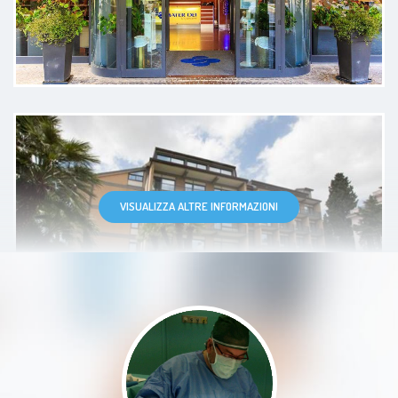
Devo dire che il dottore, è stato
primo puntuale, poi ti mette a tuo
agio e per la prima volta l'esame
della spirometria non mi ha dato
fastidio. Molto professionale
Paziente
VISUALIZZA ALTRE INFORMAZIONI
medico empatico, professionale e
cortese. Da consigliare. Grazie